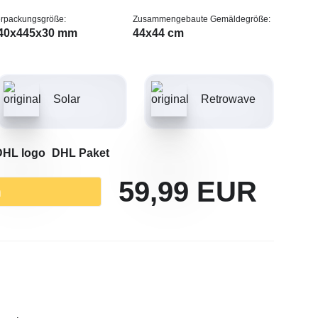
rpackungsgröße:
Zusammengebaute Gemäldegröße:
40х445х30 mm
44х44 cm
Solar
Retrowave
DHL Paket
59,99 EUR
n