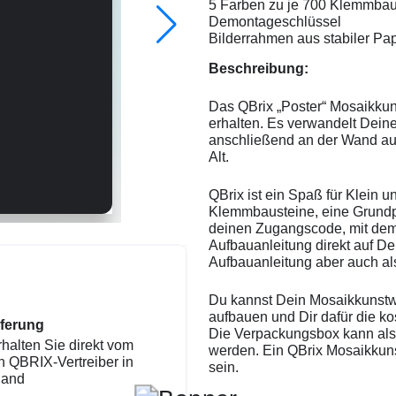
5 Farben zu je 700 Klemmbau
Demontageschlüssel
Bilderrahmen aus stabiler Pa
Beschreibung:
Das QBrix „Poster“ Mosaikkuns
erhalten. Es verwandelt Deine
anschließend an der Wand au
Alt.
QBrix ist ein Spaß für Klein u
Klemmbausteine, eine Grundp
deinen Zugangscode, mit dem
Aufbauanleitung direkt auf D
Aufbauanleitung aber auch al
Du kannst Dein Mosaikkunstwe
aufbauen und Dir dafür die k
eferung
Die Verpackungsbox kann als
rhalten Sie direkt vom
werden. Ein QBrix Mosaikkun
en QBRIX-Vertreiber in
sein.
land