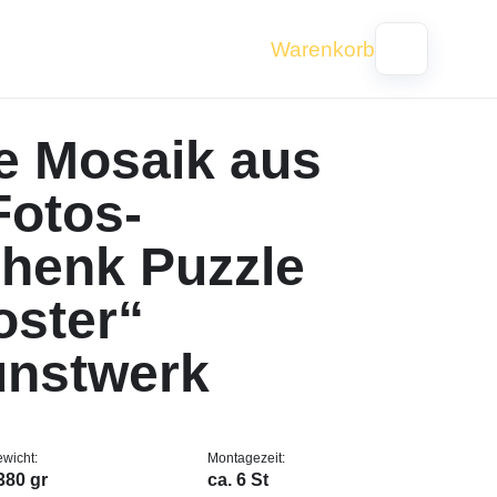
e Mosaik aus
Fotos-
henk Puzzle
oster“
unstwerk
wicht:
Montagezeit:
380 gr
ca. 6 St