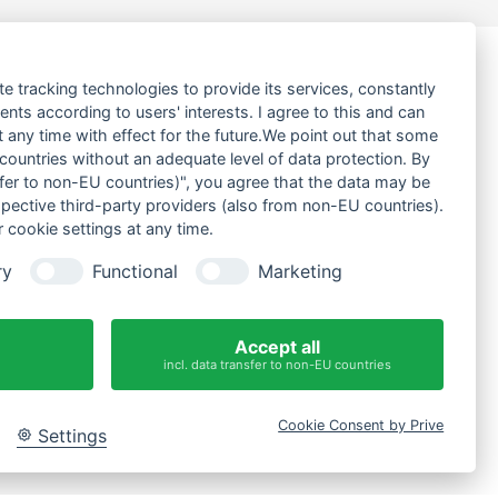
te tracking technologies to provide its services, constantly
ts according to users' interests. I agree to this and can
any time with effect for the future.We point out that some
 countries without an adequate level of data protection. By
nsfer to non-EU countries)", you agree that the data may be
spective third-party providers (also from non-EU countries).
 cookie settings at any time.
ry
Functional
Marketing
Accept all
incl. data transfer to non-EU countries
Cookie Consent by Prive
Settings