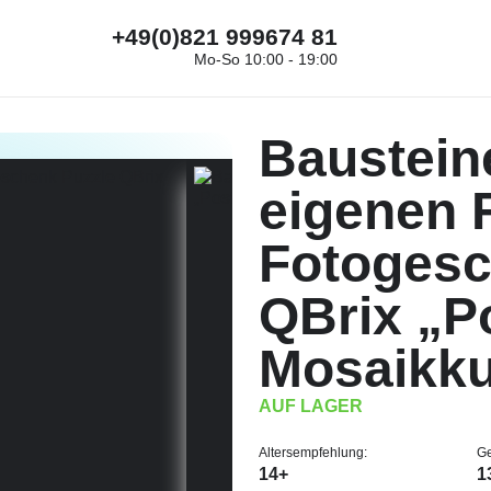
+49(0)821 999674 81
Mo-So 10:00 - 19:00
Baustein
eigenen 
Fotogesc
QBrix „P
Mosaikk
AUF LAGER
Altersempfehlung:
Ge
14+
1